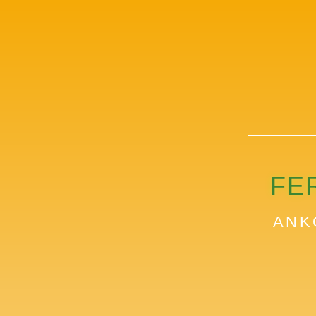
FE
ANK